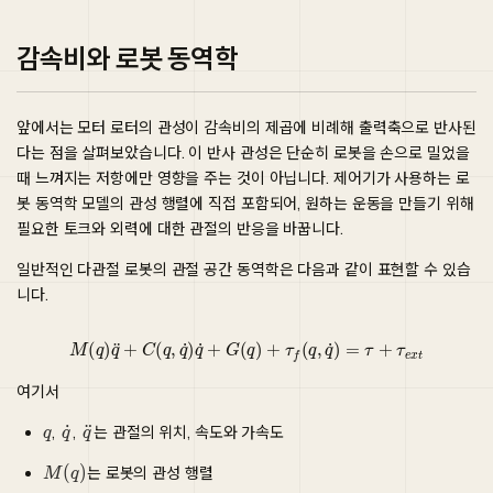
감속비와 로봇 동역학
앞에서는 모터 로터의 관성이 감속비의 제곱에 비례해 출력축으로 반사된
다는 점을 살펴보았습니다. 이 반사 관성은 단순히 로봇을 손으로 밀었을
때 느껴지는 저항에만 영향을 주는 것이 아닙니다. 제어기가 사용하는 로
봇 동역학 모델의 관성 행렬에 직접 포함되어, 원하는 운동을 만들기 위해
필요한 토크와 외력에 대한 관절의 반응을 바꿉니다.
일반적인 다관절 로봇의 관절 공간 동역학은 다음과 같이 표현할 수 있습
니다.
M
(
q
)
q
¨
+
C
(
q
,
q
˙
)
q
˙
+
G
(
q
)
+
τ
f
(
q
,
q
˙
)
=
τ
+
τ
e
x
t
여기서
,
,
는 관절의 위치, 속도와 가속도
는 로봇의 관성 행렬