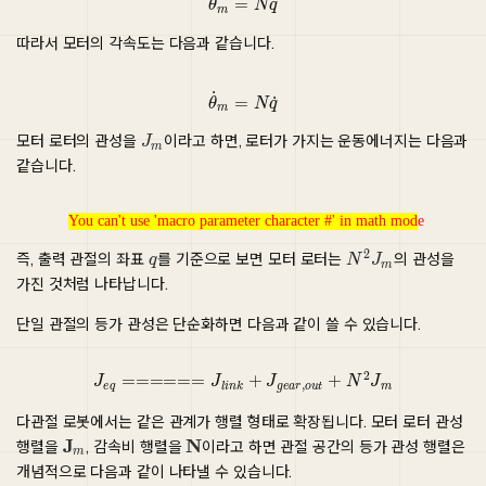
따라서 모터의 각속도는 다음과 같습니다.
θ
˙
m
=
N
q
˙
모터 로터의 관성을
이라고 하면, 로터가 가지는 운동에너지는 다음과
같습니다.
You can't use 'macro parameter character #' in math mode
You can't use 'macro parameter character #' in math mode
즉, 출력 관절의 좌표
를 기준으로 보면 모터 로터는
의 관성을
가진 것처럼 나타납니다.
단일 관절의 등가 관성은 단순화하면 다음과 같이 쓸 수 있습니다.
J
e
q
======
J
l
i
n
k
+
J
g
e
a
r
,
o
u
t
+
N
2
J
m
다관절 로봇에서는 같은 관계가 행렬 형태로 확장됩니다. 모터 로터 관성
행렬을
, 감속비 행렬을
이라고 하면 관절 공간의 등가 관성 행렬은
개념적으로 다음과 같이 나타낼 수 있습니다.