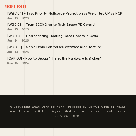
RECENT POSTS
[WBC 04] - Task Priority: Nullspace Projection vs Weighted QP vs HQP
Jun 16, 2026
[WBC 03] - From SE(3) Error to Task-Space PD Control
Jun 15, 2026
[WBC 02] - Representing Floating-Base Robots in Code
Jun 14, 2026
[WBC 01] - Whole Body Control as Software Architecture
Jun 13, 2026
[CAN 08] - How to Debug "I Think the Hardware Is Broken"
Sep 15, 2024
© Copyright 2026 Dong Ho Kang. Powered by
Jekyll
with
al-folio
theme. Hosted by
GitHub Pages
. Photos from
Unsplash
. Last updated:
July 24, 2026.