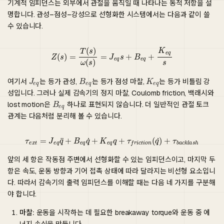
기계적 임피던스는 외부에서 관절을 움직일 때 나타나는 동적 저항을 설
명합니다. 관성–점성–강성으로 선형화한 시스템에서는 다음과 같이 쓸
수 있습니다.
Z
(
s
)
=
T
(
s
)
ω
(
s
)
=
J
e
q
s
+
B
e
q
+
K
e
q
s
여기서
는 등가 관성,
는 등가 점성 마찰,
는 등가 비틀림 강
성입니다. 그러나 실제 감속기의 정지 마찰, Coulomb friction, 백래시와
lost motion은
하나로 표현되지 않습니다. 더 일반적인 관절 토크
관계는 다음처럼 분리해 볼 수 있습니다.
τ
e
x
t
=
J
e
q
q
¨
+
B
e
q
q
˙
+
K
e
q
q
+
τ
f
r
i
c
t
i
o
n
(
q
˙
)
+
τ
b
a
c
k
l
a
s
h
앞의 세 항은 작동점 주변에서 선형화할 수 있는 임피던스이고, 마지막 두
항은 속도, 운동 방향과 기어 접촉 상태에 따라 달라지는 비선형 요소입니
다. 따라서 감속기의 출력 임피던스를 이해할 때는 다음 네 가지를 구분해
야 합니다.
마찰:
운동을 시작하는 데 필요한 breakaway torque와 운동 중 에