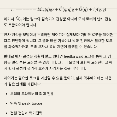
τ
d
======
M
^
e
q
(
q
)
q
¨
d
+
C
^
(
q
,
q
˙
)
q
˙
+
G
^
(
q
)
+
τ
^
f
(
q
,
q
˙
)
여기서
에는 링크와 감속기의 관성뿐 아니라 모터 로터의 반사 관성
도 포함되어야 합니다.
반사 관성을 모델에서 누락하면 제어기는 실제보다 가벼운 로봇을 제어한
다고 판단하게 됩니다. 그 결과 빠른 가속이나 방향 전환에서 필요한 토크
를 과소평가하고, 추종 오차나 응답 지연이 발생할 수 있습니다.
반대로 반사 관성을 정확히 알고 있다면 feedforward 토크를 통해 그 영
향을 일정 부분 보상할 수 있습니다. 그러나 모델에 포함해 보상한다고 해
서 반사 관성의 물리적 효과가 사라지는 것은 아닙니다.
제어기는 필요한 토크를 계산할 수 있을 뿐이며, 실제 액추에이터는 다음
과 같은 한계를 가집니다.
모터와 드라이버의 최대 전류
연속 및 peak torque
전원 전압과 역기전력