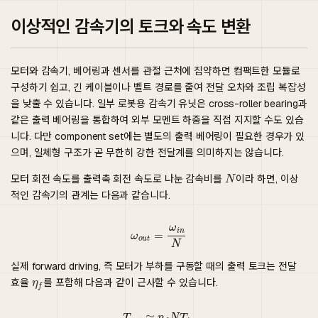
이상적인 감속기의 토크와 속도 변환
모터와 감속기, 베어링과 센서를 관절 근처에 집약하면 컴팩트한 모듈로
구성하기 쉽고, 긴 케이블이나 벨트 경로를 줄여 전달 오차와 조립 복잡성
을 낮출 수 있습니다. 일부 로봇용 감속기 유닛은 cross-roller bearing과
같은 출력 베어링을 통합하여 외부 모멘트 하중을 직접 지지할 수도 있습
니다. 다만 component set에는 별도의 출력 베어링이 필요한 경우가 있
으며, 일체형 구조가 곧 무한히 강한 전달계를 의미하지는 않습니다.
모터 회전 속도를 출력축 회전 속도로 나눈 감속비를
이라 하면, 이상
적인 감속기의 관계는 다음과 같습니다.
ω
o
u
t
=
ω
i
n
N
실제 forward driving, 즉 모터가 부하를 구동할 때의 출력 토크는 전달
효율
를 포함해 다음과 같이 근사할 수 있습니다.
T
o
u
t
≈
η
f
N
T
i
n