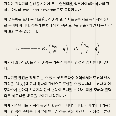
관성이 감속기의 탄성을 사이에 두고 연결되면, 액추에이터는 하나의 강
체가 아니라
two-inertia system
으로 동작합니다.
이 경우에는 모터 측 좌표
와 출력 관절 좌표
를 서로 독립적인 상태
로 두어야 합니다. 감속기 변형에 의한 전달 토크는 단순화하면 다음과 같
이 표현할 수 있습니다.
τ
s
======
K
s
(
θ
m
N
−
q
)
+
B
s
(
θ
˙
m
N
−
q
˙
)
여기서
와
는 각각 출력축 기준의 비틀림 강성과 감쇠를 나타냅니
다.
감속기를 완전한 강체로 볼 수 있는 낮은 주파수 영역에서는 모터의 반사
관성을
에 합쳐 하나의 관성으로 표현할 수 있습니다. 그러나 제어
주파수가 높아져 감속기의 탄성 변형이 무시할 수 없게 되면, 모터와 출력
축은 서로 다른 운동을 보이기 시작합니다.
이때 시스템에는 기계적 공진과 반공진이 나타납니다. 제어기의 대역폭을
이러한 공진 주파수에 가깝게 높이면 진동, 위상 지연과 불안정성이 발생